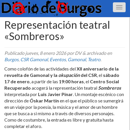
Representación teatral
«Sombreros»
Publicado
jueves, 8 enero 2026
por DV
&
archivado en
Burgos
,
CSR Gamonal
,
Eventos
,
Gamonal
,
Teatro
.
Como colofón de las actividades del
XII aniversario de la
revuelta de Gamonal y la
okupación
del CSR
, el
sábado
17 de enero
, a partir de las
19:00 horas
, el
Centro Social
Recuperado
acogerá la representación teatral
Sombreros
interpretada por
Luis Javier Pinar
. Un montaje escénico con
dirección de
Óskar Martín
en el que el público se sumergirá
en un viaje por la poesía, la música y el amor de un hombre
que se busca a si mismo a través de diversos personajes.
Como de costumbre, la entrada es libre y gratuita hasta
completar el aforo.