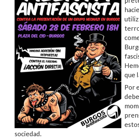
delegación en nuestra ciudad
. No podemos 
que en otras ciudades, hemos de reaccionar 
Esta 
clasi
pret
hacie
utili
terro
come
Burgo
fasci
Hemo
que 
Por 