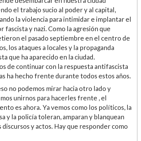
permitirlo. Tenemos que responder, al igual
y organizar la respuesta antifascista.
organización fascista, racista, xenófoba,
sta, machista, tránsfoba y homófoba,
ende desembarcar en nuestra ciudad
ndo el trabajo sucio al poder y al capital,
zando la violencia para intimidar e implantar el
r fascista y nazi. Como la agresión que
tieron el pasado septiembre en el centro de
s, los ataques a locales y la propaganda
sta que ha aparecido en la ciudad.
s de continuar con la respuesta antifascista
las ha hecho frente durante todos estos años.
eso no podemos mirar hacia otro lado y