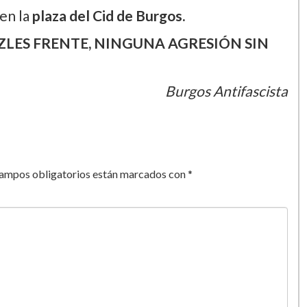
mos unirnos para hacerles frente , el
nto es ahora. Ya vemos como los políticos, la
a y la policía toleran, amparan y blanquean
s discursos y actos. Hay que responder como
en la
plaza del Cid de Burgos.
ZLES FRENTE, NINGUNA AGRESIÓN SIN
Burgos Antifascista
campos obligatorios están marcados con
*