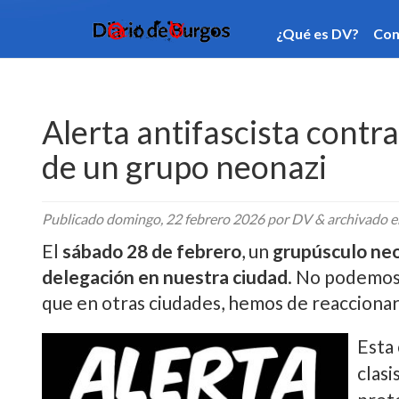
¿Qué es DV?
Contacto
Categorí­as
Publi
Alerta antifascista contr
de un grupo neonazi
Publicado
domingo, 22 febrero 2026
por DV
&
archivado 
El
sábado 28 de febrero
, un
grupúsculo ne