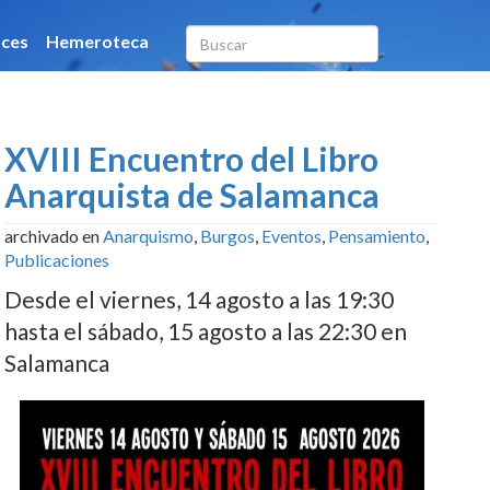
XVIII Encuentro del Libro
Anarquista de Salamanca
archivado en
Anarquismo
,
Burgos
,
Eventos
,
Pensamiento
,
Publicaciones
Desde el viernes, 14 agosto a las 19:30