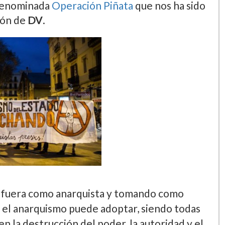
 denominada
Operación Piñata
que nos ha sido
ión de
DV
.
a afuera como anarquista y tomando como
ue el anarquismo puede adoptar, siendo todas
n la destrucción del poder, la autoridad y el