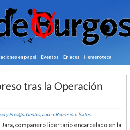
caciones en papel
Eventos
Enlaces
Hemeroteca
preso tras la Operación
cel y Pres@s
,
Gentes
,
Lucha
,
Represión
,
Textos
.
 Jara, compañero libertario encarcelado en la