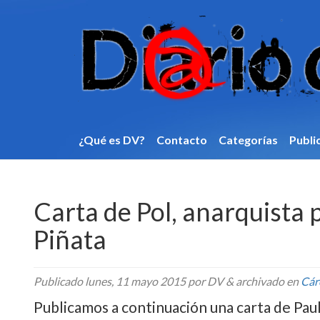
¿Qué es DV?
Contacto
Categorí­as
Publi
Carta de Pol, anarquista 
Piñata
Publicado
lunes, 11 mayo 2015
por DV
&
archivado en
Cár
Publicamos a continuación una carta de Paul