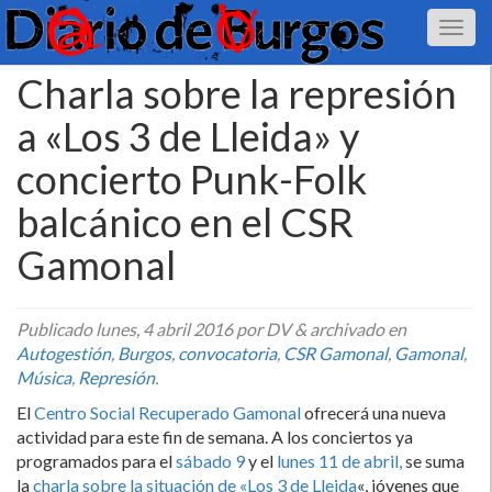
Charla sobre la represión
a «Los 3 de Lleida» y
concierto Punk-Folk
balcánico en el CSR
Gamonal
Publicado
lunes, 4 abril 2016
por DV
&
archivado en
Autogestión
,
Burgos
,
convocatoria
,
CSR Gamonal
,
Gamonal
,
Música
,
Represión
.
El
Centro Social Recuperado Gamonal
ofrecerá una nueva
actividad para este fin de semana. A los conciertos ya
programados para el
sábado 9
y el
lunes 11 de abril,
se suma
la
charla sobre la situación de «Los 3 de Lleida
«, jóvenes que