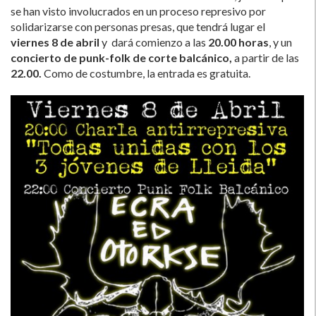
se han visto involucrados en un proceso represivo por
solidarizarse con personas presas, que tendrá lugar el
viernes 8 de abril
y dará comienzo a las
20.00 horas
, y un
concierto de punk-folk de corte balcánico,
a partir de las
22.00.
Como de costumbre, la entrada es gratuita.