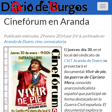
Cinefórum en Aranda
Publicado
miércoles, 29 enero 2014
por DV
&
archivado en
Aranda de Duero
,
cine
,
convocatoria
.
El
jueves dí­a 30
, en el
local del sindicato de
CNT Aranda de Duero
se
proyectará el
documental:
Vivir de pie,
las guerras de Cipriano
Mera
,
conocido
anarcosindicalista
español que participó de
forma destacada en la
Guerra Civil española. El
documental explora la