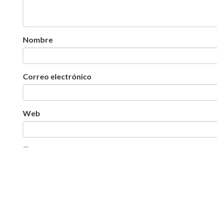
Nombre
Correo electrónico
Web
Guarda mi nombre, correo electrónico y web en est
DV :: Grupo Promekal