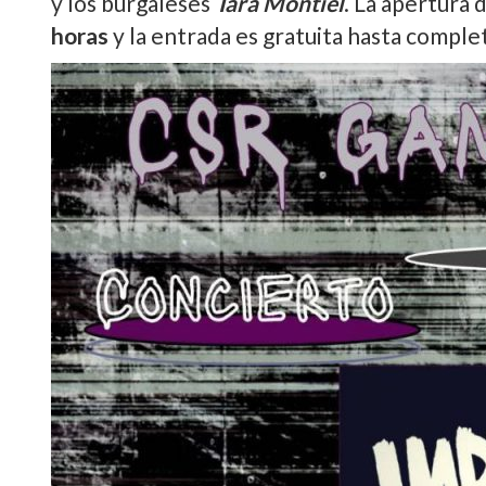
y los burgaleses
Tara Montiel
. La apertura d
horas
y la entrada es gratuita hasta complet