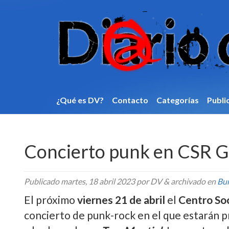
¿Qué es DV?
Contacto
Categorí­as
Publi
Concierto punk en CSR 
Publicado
martes, 18 abril 2023
por DV
&
archivado en
Bu
El próximo
viernes 21 de abril
el
Centro So
concierto de punk-rock en el que estarán 