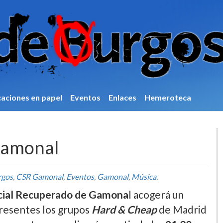
caciones en papel
Eventos
Enlaces
Hemeroteca
Gamonal
rgos
,
CSR Gamonal
,
Eventos
,
Gamonal
,
Música
.
cial Recuperado de Gamona
l acogerá un
presentes los grupos
Hard & Cheap
de Madrid