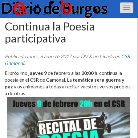
Continua la Poesia
participativa
Publicado
lunes, 6 febrero 2017
por DV
&
archivado en
CSR
Gamonal
.
El próximo
jueves 9
de febrero a las
20:00 h
. continua la
poesí­a en el CSR de Gamonal. La
temática sera guerra y
paz
y os animamos a todas a recitar vuestros versos propios
u de otras.