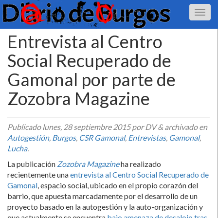
Entrevista al Centro
Social Recuperado de
Gamonal por parte de
Zozobra Magazine
Publicado
lunes, 28 septiembre 2015
por DV
&
archivado en
Autogestión
,
Burgos
,
CSR Gamonal
,
Entrevistas
,
Gamonal
,
Lucha
.
La publicación
Zozobra Magazine
ha realizado
recientemente una
entrevista al Centro Social Recuperado de
Gamonal
, espacio social, ubicado en el propio corazón del
barrio, que apuesta marcadamente por el desarrollo de un
proyecto basado en la autogestión y la auto-organización y
que actualmente se encuentra
bajo amenaza de desalojo tras