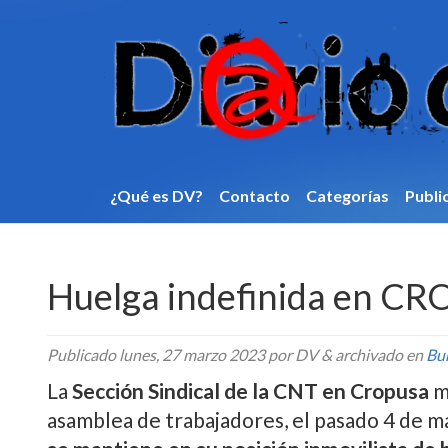
¿Qué es DV?
Contacto
Categorí­as
Publi
Huelga indefinida en C
Publicado
lunes, 27 marzo 2023
por DV
&
archivado en
Bu
La
Sección Sindical de la CNT en Cropusa
mu
asamblea de trabajadores, el pasado 4 de ma