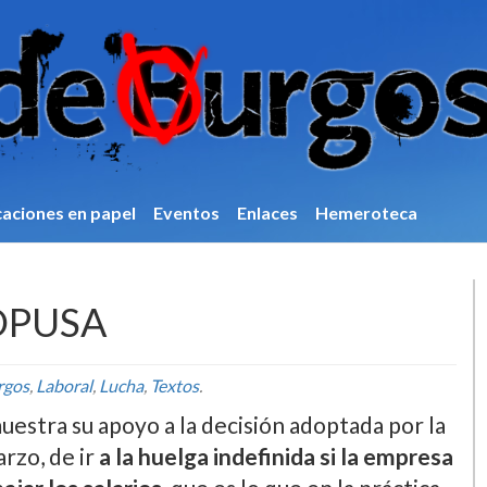
caciones en papel
Eventos
Enlaces
Hemeroteca
ROPUSA
rgos
,
Laboral
,
Lucha
,
Textos
.
estra su apoyo a la decisión adoptada por la
rzo, de ir
a la huelga indefinida si la empresa