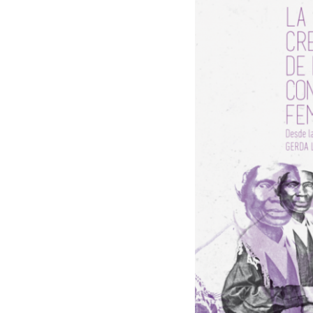
Radio Onda Expansiva
ha tenido la oportuni
Katakrak Libruak
, editorial que ha publica
Gerda Lerner
. Una obra donde la autora au
los que las mujeres pelearon por liberar su