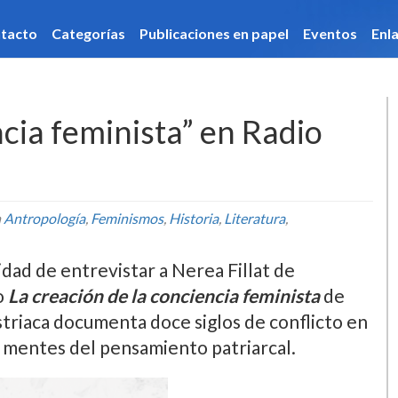
caciones en papel
Eventos
Enlaces
Hemeroteca
ncia feminista” en Radio
n
Antropologí­a
,
Feminismos
,
Historia
,
Literatura
,