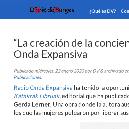
¿Qué es DV?
Contacto
Categorí­as
Publi
“La creación de la concie
Onda Expansiva
Publicado
miércoles, 22 enero 2020
por DV
&
archivado e
Publicaciones
.