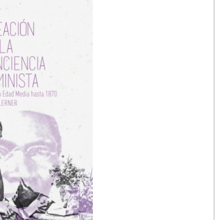
dad de entrevistar a Nerea Fillat de
do
La creación de la conciencia feminista
de
striaca documenta doce siglos de conflicto en
s mentes del pensamiento patriarcal.