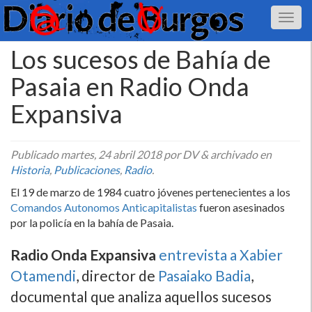
Los sucesos de Bahí­a de
Pasaia en Radio Onda
Expansiva
Publicado
martes, 24 abril 2018
por DV
&
archivado en
Historia
,
Publicaciones
,
Radio
.
El 19 de marzo de 1984 cuatro jóvenes pertenecientes a los
Comandos Autonomos Anticapitalistas
fueron asesinados
por la policí­a en la bahí­a de Pasaia.
Radio Onda Expansiva
entrevista a Xabier
Otamendi
, director de
Pasaiako Badia
,
documental que analiza aquellos sucesos