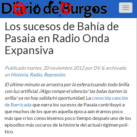
Los sucesos de Bahí­a de
Pasaia en Radio Onda
Expansiva
Publicado
martes, 20 noviembre 2012
por DV
&
archivado
en
Historia
,
Radio
,
Represión
.
El último minuto se arrastra por la esfera/cuando todo brilla
con luz artificial. /Algo rompe el silencio/ las balas barren la
orilla/ ya no hay salida/ni oportunidad.
La
conocida canción
de Barricada
que narra los sucesos de Pasaia contribuyó a
que muchos de los que en aquella época aún éramos poco
más que crios conociésemos poco tiempo después uno de los
episodios más oscuros de la historia del actual régimen polí­
tico.