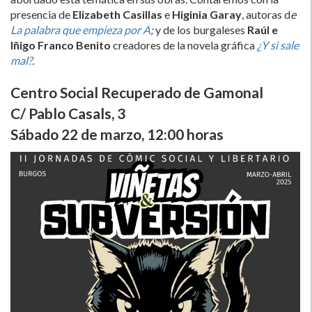
presencia de
Elizabeth Casillas
e
Higinia Garay
, autoras d
e
La palabra que empieza por A
;
y de los burgaleses
Raúl e
Iñigo Franco Benito
creadores de la novela gráfica
¿Y si sale
mal?
.
Centro Social Recuperado de Gamonal
C/ Pablo Casals, 3
Sábado 22 de marzo, 12:00 horas