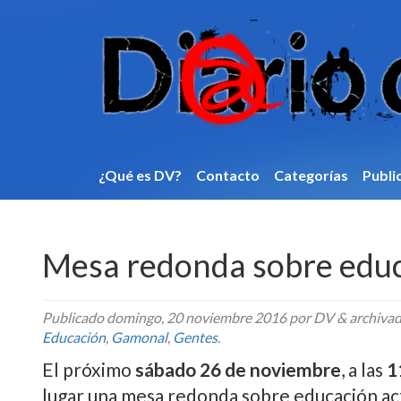
¿Qué es DV?
Contacto
Categorí­as
Publi
Mesa redonda sobre educ
Publicado
domingo, 20 noviembre 2016
por DV
&
archiva
Educación
,
Gamonal
,
Gentes
.
El próximo
sábado 26 de noviembre
, a las
1
lugar una mesa redonda sobre educación act