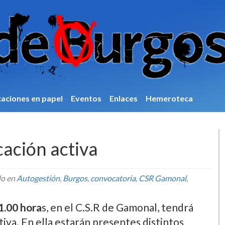
caciones en papel
Eventos
Enlaces
Hemeroteca
ación activa
do en
Autogestión
,
Burgos
,
convocatoria
,
CSR Gamonal
,
1.00 hora
s, en el C.S.R de Gamonal, tendrá
iva. En ella estarán presentes distintos