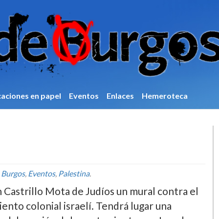
caciones en papel
Eventos
Enlaces
Hemeroteca
n
Burgos
,
Eventos
,
Palestina
.
Castrillo Mota de Judíos un mural contra el
to colonial israelí. Tendrá lugar una