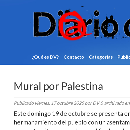
¿Qué es DV?
Contacto
Categorí­as
Publi
Mural por Palestina
Publicado
viernes, 17 octubre 2025
por DV
&
archivado e
Este domingo 19 de octubre se presenta en 
hermanamiento del pueblo con un asentamien