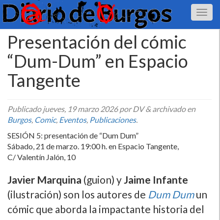
Presentación del cómic
“Dum-Dum” en Espacio
Tangente
Publicado
jueves, 19 marzo 2026
por DV
&
archivado en
Burgos
,
Comic
,
Eventos
,
Publicaciones
.
SESIÓN 5: presentación de “Dum Dum”
Sábado, 21 de marzo. 19:00 h. en Espacio Tangente,
C/ Valentín Jalón, 10
Javier Marquina
(guion) y
Jaime Infante
(ilustración) son los autores de
Dum Dum
un
cómic que aborda la impactante historia del