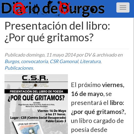
Presentación del libro:
¿Por qué gritamos?
Publicado
domingo, 11 mayo 2014
por DV
&
archivado en
Burgos
,
convocatoria
,
CSR Gamonal
,
Literatura
,
Publicaciones
.
El próximo
viernes,
16 de mayo
, se
presentará el
libro:
¿por qué gritamos?,
un libro cargado de
poesí­a desde