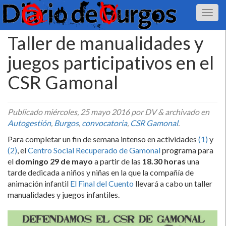
Taller de manualidades y
juegos participativos en el
CSR Gamonal
Publicado
miércoles, 25 mayo 2016
por DV
&
archivado en
Autogestión
,
Burgos
,
convocatoria
,
CSR Gamonal
.
Para completar un fin de semana intenso en actividades
(1)
y
(2)
, el
Centro Social Recuperado de Gamonal
programa para
el
domingo 29 de mayo
a partir de las
18.30 horas
una
tarde dedicada a niños y niñas en la que la compañí­a de
animación infantil
El Final del Cuento
llevará a cabo un taller
manualidades y juegos infantiles.