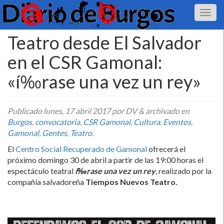
Teatro desde El Salvador
en el CSR Gamonal:
«í‰rase una vez un rey»
Publicado
lunes, 17 abril 2017
por DV
&
archivado en
Burgos
,
convocatoria
,
CSR Gamonal
,
Cultura
,
Eventos
,
Gamonal
,
Gentes
,
Teatro
.
El
Centro Social Recuperado de Gamonal
ofrecerá el
próximo domingo 30 de abril a partir de las 19:00 horas el
espectáculo teatral
í‰rase una vez un rey
, realizado por la
compañí­a salvadoreña
Tiempos Nuevos Teatro.