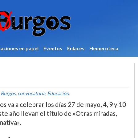
caciones en papel
Eventos
Enlaces
Hemeroteca
a
n
Burgos
,
convocatoria
,
Educación
.
va a celebrar los dí­as 27 de mayo, 4, 9 y 10
te año llevan el tí­tulo de «Otras miradas,