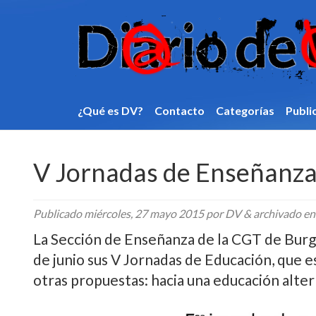
¿Qué es DV?
Contacto
Categorí­as
Publi
V Jornadas de Enseñanz
Publicado
miércoles, 27 mayo 2015
por DV
&
archivado e
La Sección de Enseñanza de la CGT de Burgos 
de junio sus V Jornadas de Educación, que es