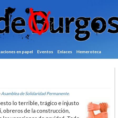
caciones en papel
Eventos
Enlaces
Hemeroteca
n
Asamblea de Solidaridad Permanente
.
esto lo terrible, trágico e injusto
, obreros de la construcción,