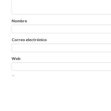
Nombre
Correo electrónico
Web
Guarda mi nombre, correo electrónico y web en est
DV :: Grupo Promekal