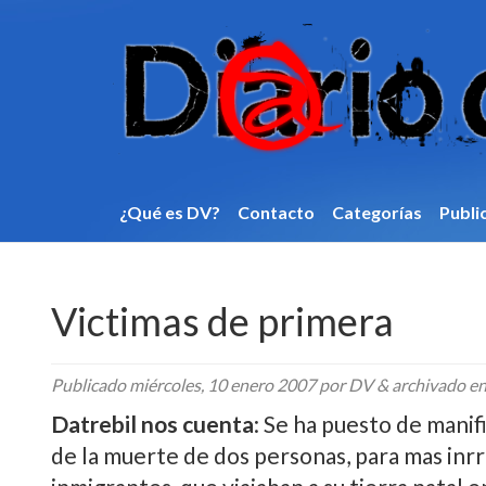
¿Qué es DV?
Contacto
Categorí­as
Publi
Victimas de primera
Publicado
miércoles, 10 enero 2007
por DV
&
archivado e
Datrebil nos cuenta
: Se ha puesto de manifi
de la muerte de dos personas, para mas inrri