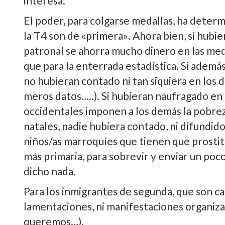
interesa.
El poder, para colgarse medallas, ha deter
la T4 son de «primera». Ahora bien, si hub
patronal se ahorra mucho dinero en las me
que para la enterrada estadí­stica. Si ademá
no hubieran contado ni tan siquiera en los d
meros datos…..). Si hubieran naufragado en 
occidentales imponen a los demás la pobreza
natales, nadie hubiera contado, ni difundido
niños/as marroquí­es que tienen que prostitu
más primaria, para sobrevir y enviar un poco
dicho nada.
Para los inmigrantes de segunda, que son ca
lamentaciones, ni manifestaciones organi
queremos…).