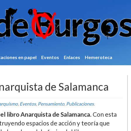
caciones en papel
Eventos
Enlaces
Hemeroteca
Anarquista de Salamanca
arquismo
,
Eventos
,
Pensamiento
,
Publicaciones
.
el libro Anarquista de Salamanca
. Con esta
ruyendo espacios de acción y teoría que