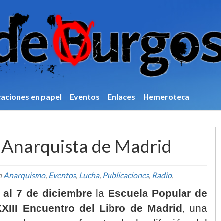
caciones en papel
Eventos
Enlaces
Hemeroteca
o Anarquista de Madrid
n
Anarquismo
,
Eventos
,
Lucha
,
Publicaciones
,
Radio
.
 al 7 de diciembre
la
Escuela Popular de
XXIII Encuentro del Libro de Madrid
, una