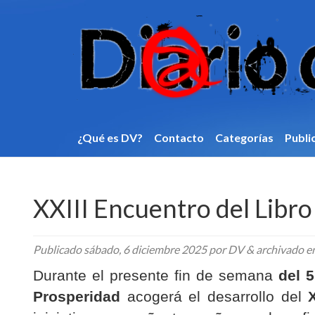
¿Qué es DV?
Contacto
Categorí­as
Publi
XXIII Encuentro del Libr
Publicado
sábado, 6 diciembre 2025
por DV
&
archivado e
Durante el presente fin de semana
del 5
Prosperidad
acogerá el desarrollo del