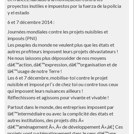
proyectos inutiles e impuestos por la fuerza de la policia
y el estado
6 et 7 décembre 2014 :
Journées mondiales contre les projets nuisibles et
imposés (PNI)
Les peuples du monde ne veulent plus que les états et
autres profiteurs imposent leurs projets dévastateurs !
Ne nous laissons plus déposséder de nos moyens
dâ€™action, dâ€™expression, dâ€™organisation et de
lâ€™usage de notre Terre !
Les 6 et 7 décembre, mobilise-toi contre le projet
nuisible et imposé prí¨s de chez toi ou contre tous ceux
qui imposent leurs nuisances ailleurs !
Réflechissons et agissons pour vivante et vivable !
Partout dans le monde, des entreprises imposent par
lâ€™intermédiaire ou avec la complicité des états et
autres institutions, des projets dits Â«
dâ€™aménagement Â», Â« de développement Â»,â€¦ Ces
projets vont systématiquement dans le sens dâ€™une