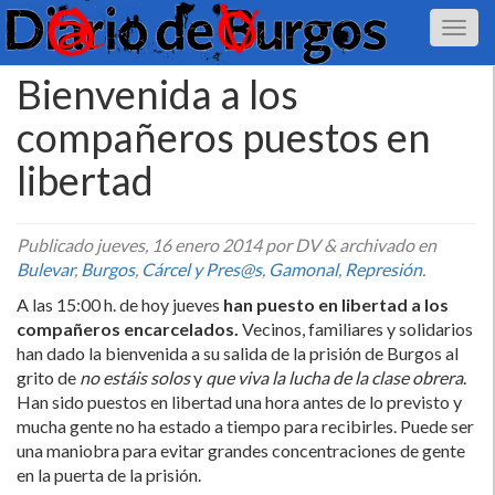
Bienvenida a los
compañeros puestos en
libertad
Publicado
jueves, 16 enero 2014
por DV
&
archivado en
Bulevar
,
Burgos
,
Cárcel y Pres@s
,
Gamonal
,
Represión
.
A las 15:00 h. de hoy jueves
han puesto en libertad a los
compañeros encarcelados.
Vecinos, familiares y solidarios
han dado la bienvenida a su salida de la prisión de Burgos al
grito de
no estáis solos
y
que viva la lucha de la clase obrera
.
Han sido puestos en libertad una hora antes de lo previsto y
mucha gente no ha estado a tiempo para recibirles. Puede ser
una maniobra para evitar grandes concentraciones de gente
en la puerta de la prisión.