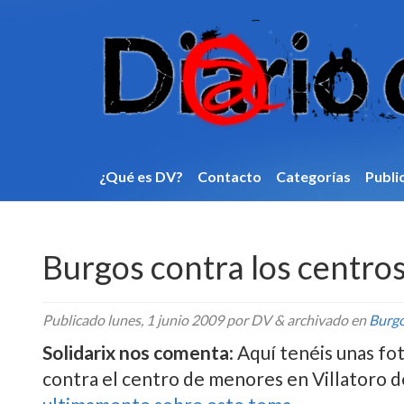
¿Qué es DV?
Contacto
Categorí­as
Publi
Burgos contra los centro
Publicado
lunes, 1 junio 2009
por DV
&
archivado en
Burg
Solidarix nos comenta
: Aquí­ tenéis unas f
contra el centro de menores en Villatoro 