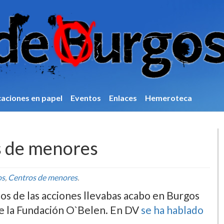
caciones en papel
Eventos
Enlaces
Hemeroteca
s de menores
os
,
Centros de menores
.
otos de las acciones llevabas acabo en Burgos
de la Fundación O`Belen. En DV
se ha hablado