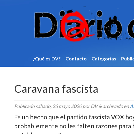
¿Qué es DV?
Contacto
Categorí­as
Publi
Caravana fascista
Publicado
sábado, 23 mayo 2020
por DV
&
archivado en
A
Es un hecho que el partido fascista VOX ho
probablemente no les falten razones para ha