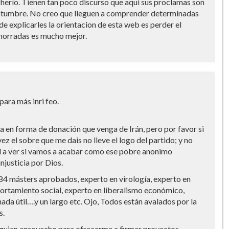
cherío. Tienen tan poco discurso que aqui sus proclamas son
stumbre. No creo que lleguen a comprender determinadas
 de explicarles la orientacion de esta web es perder el
chorradas es mucho mejor.
 para más inri feo.
ta en forma de donación que venga de Irán, pero por favor si
ez el sobre que me dais no lleve el logo del partido; y no
l a ver si vamos a acabar como ese pobre anonimo
njusticia por Dios.
84 másters aprobados, experto en virología, experto en
rtamiento social, experto en liberalismo económico,
nada útil….y un largo etc. Ojo, Todos están avalados por la
s.
alguien aprovecho para ofrecerme a firmar proyectos