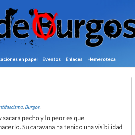
caciones en papel
Eventos
Enlaces
Hemeroteca
ntifascismo
,
Burgos
.
y sacará pecho y lo peor es que
cerlo. Su caravana ha tenido una visibilidad