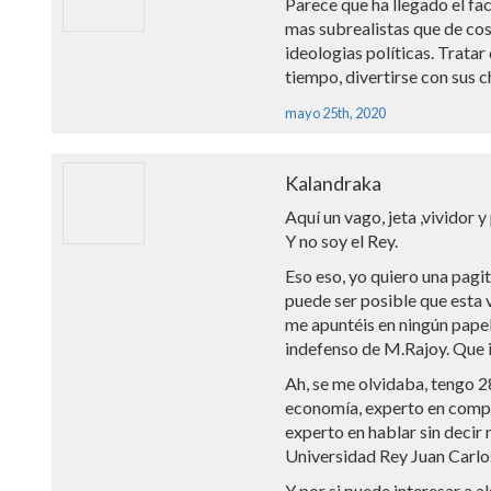
Parece que ha llegado el fa
mas subrealistas que de co
ideologias políticas. Tratar
tiempo, divertirse con sus 
mayo 25th, 2020
Kalandraka
Aquí un vago, jeta ,vividor y
Y no soy el Rey.
Eso eso, yo quiero una pagi
puede ser posible que esta v
me apuntéis en ningún pape
indefenso de M.Rajoy. Que i
Ah, se me olvidaba, tengo 2
economía, experto en compo
experto en hablar sin decir 
Universidad Rey Juan Carlo
Y por si puede interesar a 