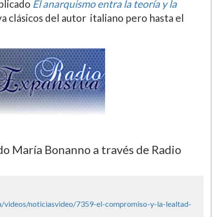
sado mes de junio de 2012 en Barcelona
one sus planteamientos acerca de la
puesta sobre este modelo organizativo
y las luchas en el territorio como elementos
on una entrevista a uno de los miembros de
blicado
El anarquismo entra la teorí­a y la
 clásicos del autor italiano pero hasta el