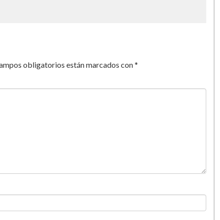
o Marí­a Bonanno a través de Radio
/videos/noticiasvideo/7359-el-compromiso-y-la-lealtad-
campos obligatorios están marcados con
*