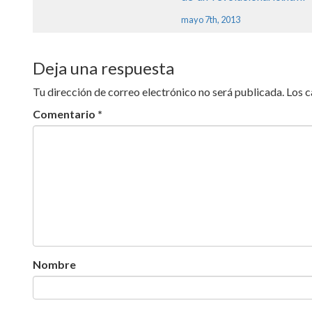
Un
Comentario para “Charla de Alfred
Onda Expansiva”
Boreal
http://www.portaloaca.com
de-un-revolucionario.html
mayo 7th, 2013
Deja una respuesta
Tu dirección de correo electrónico no será publicada.
Los 
Comentario
*