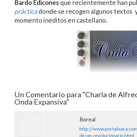
realizada por Alfredo Marí­a Bonanno el pa
donde el anarquista de origen italiano exp
organización informal y el por qué de su a
libertario que toma los grupos de afinidad 
principales. El programa se complementa c
Bardo Edicones
que recientemente han pu
práctica
donde se recogen algunos textos ya
momento inéditos en castellano.