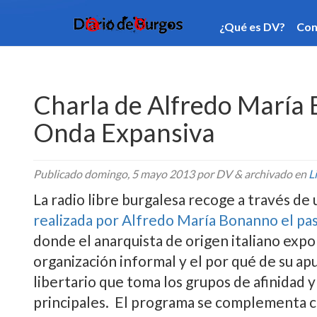
¿Qué es DV?
Contacto
Categorí­as
Publi
Charla de Alfredo Marí­a
Onda Expansiva
Publicado
domingo, 5 mayo 2013
por DV
&
archivado en
L
La radio libre burgalesa recoge a través d