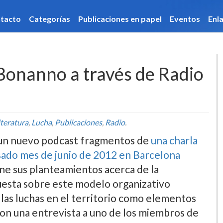
caciones en papel
Eventos
Enlaces
Hemeroteca
 Bonanno a través de Radio
iteratura
,
Lucha
,
Publicaciones
,
Radio
.
e un nuevo podcast fragmentos de
una charla