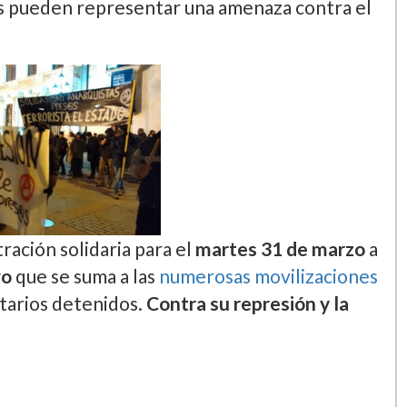
e la denominada Operación pandora se ha
 el registro y de varios centros sociales
Barcelona, Granada y Palencia, donde han sido
 social Doble o Nada.
Con la excusa del
 Estado buscan poner fuera de juego a aquellos
s pueden representar una amenaza contra el
ación solidaria para el
martes 31 de marzo
a