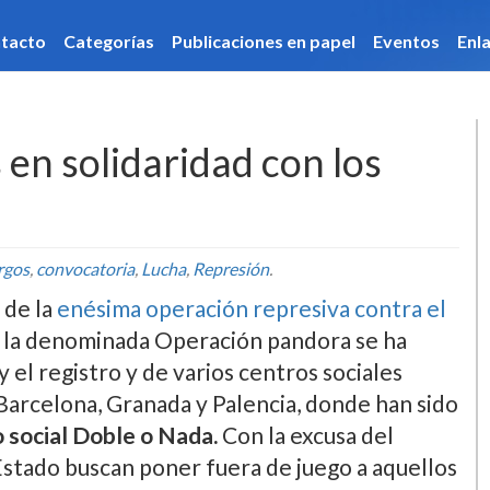
caciones en papel
Eventos
Enlaces
Hemeroteca
en solidaridad con los
rgos
,
convocatoria
,
Lucha
,
Represión
.
 de la
enésima operación represiva contra el