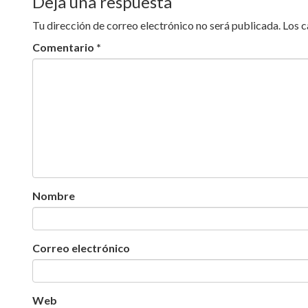
partir de las
20.00 horas
en la
Plaza Santia
que se están realizando en apoyo a los libe
Ley Mordaza, solidaridad y lucha
.
Deja una respuesta
Tu dirección de correo electrónico no será publicada.
Los 
Comentario
*
Nombre