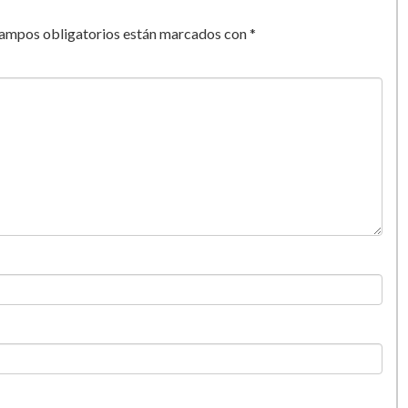
go
que se suma a las
numerosas movilizaciones
rtarios detenidos.
Contra su represión y la
campos obligatorios están marcados con
*