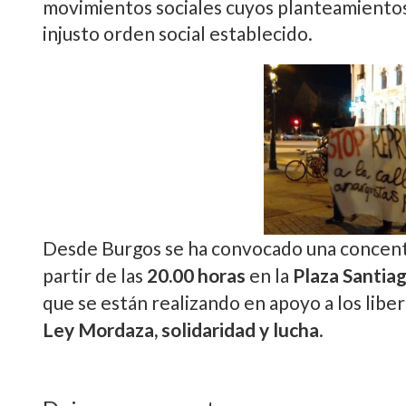
movimiento libertario
. La segunda parte d
saldado con la detención de 26 anarquistas y
diseminados entre las ciudades de Madrid, 
detenidas dos personas y aslatado el
centro
terrorismo
las instituciones represivas del
movimientos sociales cuyos planteamiento
injusto orden social establecido.
Desde Burgos se ha convocado una concentr