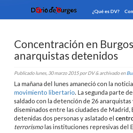
¿Qué es DV?
Contacto
Categorí­as
Publi
Concentración en Burgos 
anarquistas detenidos
Publicado
lunes, 30 marzo 2015
por DV
&
archivado en
Bu
La mañana del lunes amaneció con la noticia