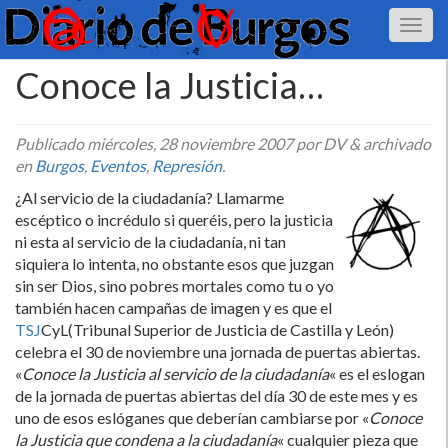
Conoce la Justicia…
Publicado
miércoles, 28 noviembre 2007
por DV
&
archivado
en
Burgos
,
Eventos
,
Represión
.
¿Al servicio de la ciudadaní­a? Llamarme
escéptico o incrédulo si queréis, pero la justicia
ni esta al servicio de la ciudadaní­a, ni tan
siquiera lo intenta, no obstante esos que juzgan
sin ser Dios, sino pobres mortales como tu o yo
también hacen campañas de imagen y es que el
TSJ
CyL(Tribunal Superior de Justicia de Castilla y León)
celebra el 30 de noviembre una jornada de puertas abiertas.
«
Conoce la Justicia al servicio de la ciudadaní­a
« es el eslogan
de la jornada de puertas abiertas del dí­a 30 de este mes y es
uno de esos eslóganes que deberí­an cambiarse por «
Conoce
la Justicia que condena a la ciudadaní­a
« cualquier pieza que