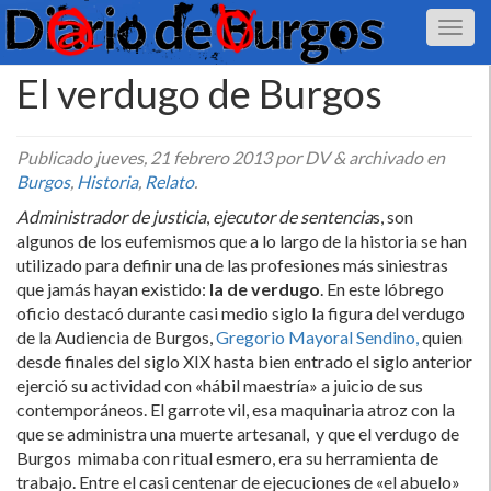
El verdugo de Burgos
Publicado
jueves, 21 febrero 2013
por DV
&
archivado en
Burgos
,
Historia
,
Relato
.
Administrador de justicia
,
ejecutor de sentencia
s, son
algunos de los eufemismos que a lo largo de la historia se han
utilizado para definir una de las profesiones más siniestras
que jamás hayan existido:
la de verdugo
. En este lóbrego
oficio destacó durante casi medio siglo la figura del verdugo
de la Audiencia de Burgos,
Gregorio Mayoral Sendino,
quien
desde finales del siglo XIX hasta bien entrado el siglo anterior
ejerció su actividad con «hábil maestrí­a» a juicio de sus
contemporáneos. El garrote vil, esa maquinaria atroz con la
que se administra una muerte artesanal, y que el verdugo de
Burgos mimaba con ritual esmero, era su herramienta de
trabajo. Entre el casi centenar de ejecuciones de «el abuelo»