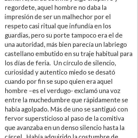
regordete, aquel hombre no daba la
impresión de ser un malhechor por el
respeto casi ritual que infundí­a en los
guardias, pero su porte tampoco era el de
una autoridad, más bien parecí­a un labriego
castellano embutido en su traje habitual para
los dí­as de feria. Un cí­rculo de silencio,
curiosidad y autentico miedo se desató
cuando por fin se supo quien era aquel
hombre –es el verdugo- exclamó una voz
entre la muchedumbre que rápidamente se
habí­a agolpado. Más de uno se santiguó con
fervor supersticioso al paso de la comitiva
que avanzaba en un denso silencio hasta la
cárcel. Habí­a adquirido la costumbre de