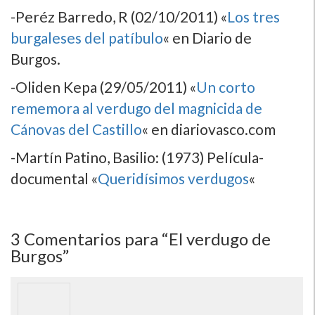
-Peréz Barredo, R (02/10/2011) «
Los tres
burgaleses del patí­bulo
« en Diario de
Burgos.
-Oliden Kepa (29/05/2011) «
Un corto
rememora al verdugo del magnicida de
Cánovas del Castillo
« en diariovasco.com
-Martí­n Patino, Basilio: (1973) Pelí­cula-
documental «
Queridí­simos verdugos
«
3
Comentarios para “El verdugo de
Burgos”