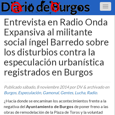
Entrevista en Radio Onda
Expansiva al militante
social íngel Barredo sobre
los disturbios contra la
especulación urbaní­stica
registrados en Burgos
Publicado
sábado, 8 noviembre 2014
por DV
&
archivado en
Burgos
,
Especulación
,
Gamonal
,
Gentes
,
Lucha
,
Radio
.
¿Hací­a donde se encaminan los acontecimientos frente a la
negativa del
Ayuntamiento de Burgos
de poner freno a las
obras de remodelación de la Plaza de Toros y la voluntad