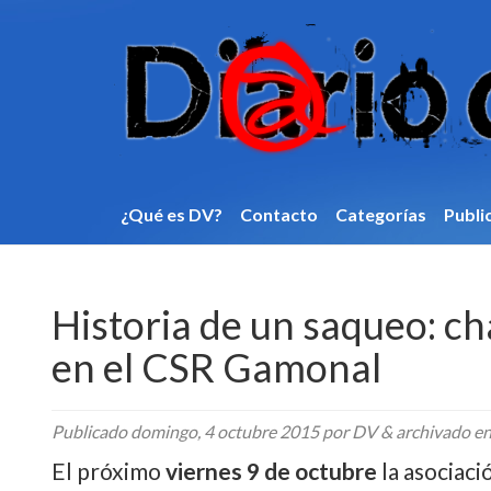
¿Qué es DV?
Contacto
Categorí­as
Publi
Historia de un saqueo: ch
en el CSR Gamonal
Publicado
domingo, 4 octubre 2015
por DV
&
archivado e
El próximo
viernes 9 de octubre
la asociac