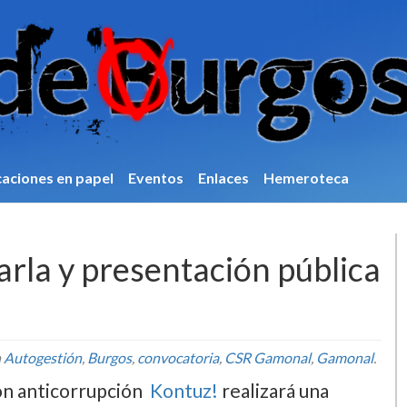
caciones en papel
Eventos
Enlaces
Hemeroteca
arla y presentación pública
n
Autogestión
,
Burgos
,
convocatoria
,
CSR Gamonal
,
Gamonal
.
ión anticorrupción
Kontuz!
realizará una