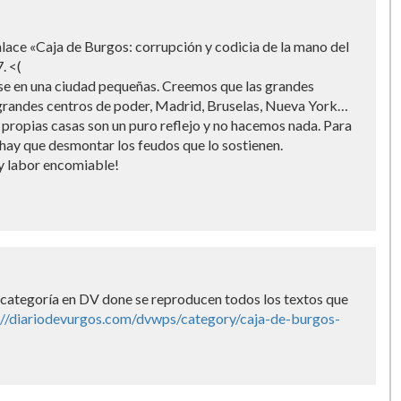
nlace «Caja de Burgos: corrupción y codicia de la mano del
. <(
se en una ciudad pequeñas. Creemos que las grandes
 grandes centros de poder, Madrid, Bruselas, Nueva York…
 propias casas son un puro reflejo y no hacemos nada. Para
hay que desmontar los feudos que lo sostienen.
 y labor encomiable!
a categorí­a en DV done se reproducen todos los textos que
://diariodevurgos.com/dvwps/category/caja-de-burgos-