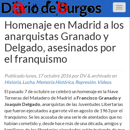
Homenaje en Madrid a los
anarquistas Granado y
Delgado, asesinados por
el franquismo
Publicado
lunes, 17 octubre 2016
por DV
&
archivado en
Historia
,
Lucha
,
Memoria Histórica
,
Represión
,
Videos
.
El pasado 7 de octubre se celebró un homenaje en la Nave
Terneras del Matadero de Madrid a
Francisco Granado y
Joaquí­n Delgado
, anarquistas de las Juventudes Libertarias
que fueron ejecutados a garrote vil en agosto de 1963 por el
franquismo. Se les acusaba de una serie de atentados que no
habí­an cometido y, desde hace más de una década, amigos y
familiares de los libertarios ejecutados están tratando de que