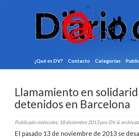
¿Qué es DV?
Contacto
Categorí­as
Publi
Llamamiento en solidarid
detenidos en Barcelona
Publicado
miércoles, 18 diciembre 2013
por DV
&
archiva
El pasado 13 de noviembre de 2013 se desar