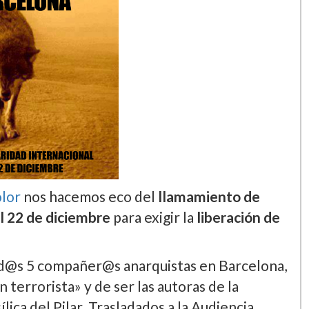
olor
nos hacemos eco del
llamamiento de
al 22 de diciembre
para exigir la
liberación de
d@s 5 compañer@s anarquistas en Barcelona,
errorista» y de ser las autoras de la
­lica del Pilar. Trasladados a la Audiencia