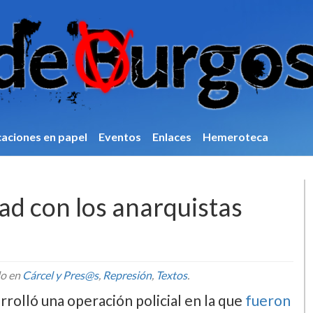
caciones en papel
Eventos
Enlaces
Hemeroteca
ad con los anarquistas
do en
Cárcel y Pres@s
,
Represión
,
Textos
.
rolló una operación policial en la que
fueron