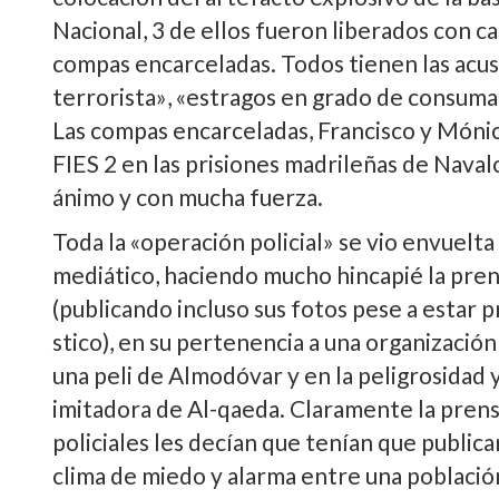
Nacional, 3 de ellos fueron liberados con ca
compas encarceladas. Todos tienen las acus
terrorista», «estragos en grado de consumac
Las compas encarceladas, Francisco y Món
FIES 2 en las prisiones madrileñas de Nava
ánimo y con mucha fuerza.
Toda la «operación policial» se vio envuelt
mediático, haciendo mucho hincapié la prens
(publicando incluso sus fotos pese a estar 
stico), en su pertenencia a una organizació
una peli de Almodóvar y en la peligrosidad 
imitadora de Al-qaeda. Claramente la prens
policiales les decí­an que tení­an que publi
clima de miedo y alarma entre una població