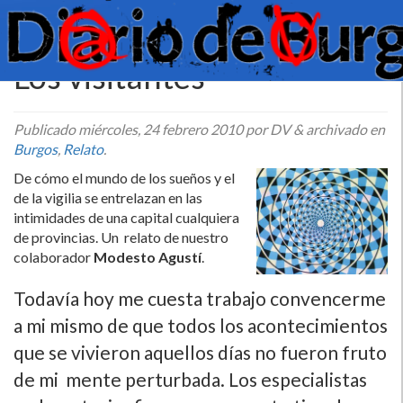
Los visitantes
Publicado
miércoles, 24 febrero 2010
por DV
&
archivado en
Burgos
,
Relato
.
De cómo el mundo de los sueños y el
de la vigilia se entrelazan en las
intimidades de una capital cualquiera
de provincias. Un relato de nuestro
colaborador
Modesto Agustí­
.
Todaví­a hoy me cuesta trabajo convencerme
a mi mismo de que todos los acontecimientos
que se vivieron aquellos dí­as no fueron fruto
de mi mente perturbada. Los especialistas