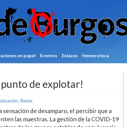
caciones en papel
Eventos
Enlaces
Hemeroteca
punto de explotar!
ducación
,
Textos
.
 sensación de desamparo, el percibir que a
ienten las maestras. La gestión de la COVID-19