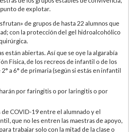
estras de los grupos estables de convivencia,
 punto de explotar.
disfrutan» de grupos de hasta 22 alumnos que
dad; con la protección del gel hidroalcohólico
quirúrgica.
s están abiertas. Así que se oye la algarabía
ón Física, de los recreos de infantil o de los
2° a 6° de primaria (según si estás en infantil
arán por faringitis o por laringitis o por
 de COVID-19 entre el alumnado y el
ntil, que no les entren las maestras de apoyo,
ra trabajar solo con la mitad de la clase o