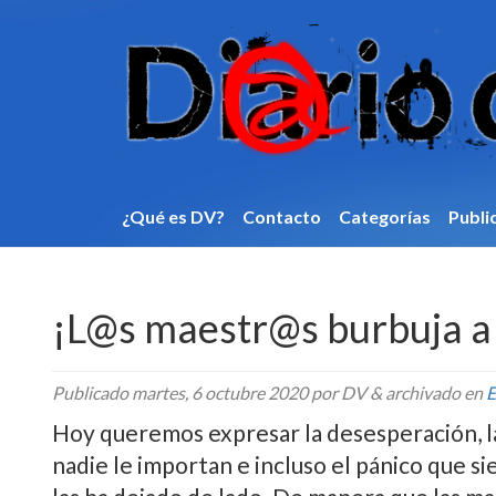
¿Qué es DV?
Contacto
Categorí­as
Publi
¡L@s maestr@s burbuja a 
Publicado
martes, 6 octubre 2020
por DV
&
archivado en
E
Hoy queremos expresar la desesperación, la
nadie le importan e incluso el pánico que s