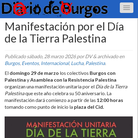
Manifestación por el Día
de la Tierra Palestina
Publicado
sábado, 28 marzo 2026
por DV
&
archivado en
Burgos
,
Eventos
,
Internacional
,
Lucha
,
Palestina
.
El
domingo 29 de marzo
los colectivos
Burgos con
Palestina
y
Asamblea con la Resistencia Palestina
organizan una manifestación unitaria por el
Día de la Tierra
Palestina
que este año celebra su 50 aniversario. La
manifestación dará comienzo a partir de las
12:00 horas
tomando como punto de inicio la
plaza del Cid.