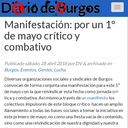
Manifestación: por un 1º
de mayo crí­tico y
combativo
Publicado
sábado, 28 abril 2018
por DV
&
archivado en
Burgos
,
Eventos
,
Gentes
,
Lucha
.
Diversas organizaciones sociales y sindicales de Burgos
convocan de forma conjunta una manifestación para este 1º
de mayo con la que reivindicar esta fecha como jornada crí­
tica y combativa. Así­ mismo,a través de
un manifiesto
los
colectivos impulsores de este bloque crí­tico hacen un amplio
llamamiento a todas las bases sociales a tomar la iniciativa en
este primero de mayo, no como una fiesta vací­a de contenido,
sino como una reivindicación de nuestra dignidad y nuestra