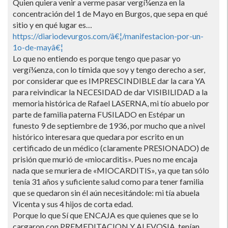
Quien quiera venir a verme pasar vergí¼enza en la
concentración del 1 de Mayo en Burgos, que sepa en qué
sitio y en qué lugar es…
https://diariodevurgos.com/â€¦/manifestacion-por-un-
1o-de-mayâ€¦
Lo que no entiendo es porque tengo que pasar yo
vergí¼enza, con lo tí­mida que soy y tengo derecho a ser,
por considerar que es IMPRESCINDIBLE dar la cara YA
para reivindicar la NECESIDAD de dar VISIBILIDAD a la
memoria histórica de Rafael LASERNA, mi tí­o abuelo por
parte de familia paterna FUSILADO en Estépar un
funesto 9 de septiembre de 1936, por mucho que a nivel
histórico interesara que quedara por escrito en un
certificado de un médico (claramente PRESIONADO) de
prisión que murió de «miocarditis». Pues no me encaja
nada que se muriera de «MIOCARDITIS», ya que tan sólo
tení­a 31 años y suficiente salud como para tener familia
que se quedaron sin él aún necesitándole: mi tí­a abuela
Vicenta y sus 4 hijos de corta edad.
Porque lo que Sí que ENCAJA es que quienes que se lo
cargaron con PREMEDITACION Y ALEVOSIA, tení­an