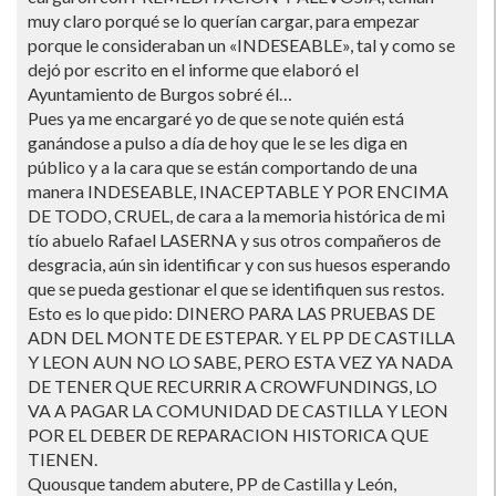
muy claro porqué se lo querí­an cargar, para empezar
porque le consideraban un «INDESEABLE», tal y como se
dejó por escrito en el informe que elaboró el
Ayuntamiento de Burgos sobré él…
Pues ya me encargaré yo de que se note quién está
ganándose a pulso a dí­a de hoy que le se les diga en
público y a la cara que se están comportando de una
manera INDESEABLE, INACEPTABLE Y POR ENCIMA
DE TODO, CRUEL, de cara a la memoria histórica de mi
tí­o abuelo Rafael LASERNA y sus otros compañeros de
desgracia, aún sin identificar y con sus huesos esperando
que se pueda gestionar el que se identifiquen sus restos.
Esto es lo que pido: DINERO PARA LAS PRUEBAS DE
ADN DEL MONTE DE ESTEPAR. Y EL PP DE CASTILLA
Y LEON AUN NO LO SABE, PERO ESTA VEZ YA NADA
DE TENER QUE RECURRIR A CROWFUNDINGS, LO
VA A PAGAR LA COMUNIDAD DE CASTILLA Y LEON
POR EL DEBER DE REPARACION HISTORICA QUE
TIENEN.
Quousque tandem abutere, PP de Castilla y León,