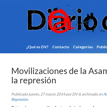
¿Qué es DV?
Contacto
Categorí­as
Publi
Movilizaciones de la As
la represión
Publicado
jueves, 27 marzo 2014
por DV
&
archivado en
A
Represión
.