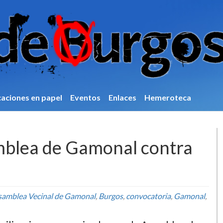
caciones en papel
Eventos
Enlaces
Hemeroteca
amblea de Gamonal contra
samblea Vecinal de Gamonal
,
Burgos
,
convocatoria
,
Gamonal
,