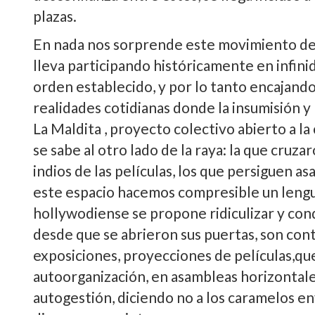
plazas.
En nada nos sorprende este movimiento de f
lleva participando históricamente en infin
orden establecido, y por lo tanto encajando
realidades cotidianas donde la insumisión y 
La Maldita , proyecto colectivo abierto a l
se sabe al otro lado de la raya: la que cruz
indios de las pelí­culas, los que persiguen 
este espacio hacemos compresible un lenguaj
hollywodiense se propone ridiculizar y con
desde que se abrieron sus puertas, son conti
exposiciones, proyecciones de pelí­culas,qu
autoorganización, en asambleas horizontales 
autogestión, diciendo no a los caramelos e