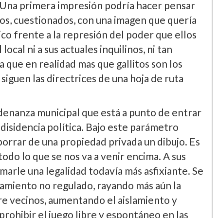
na primera impresión podrí­a hacer pensar
stos, cuestionados, con una imagen que querí­a
ico frente a la represión del poder que ellos
ocal ni a sus actuales inquilinos, ni tan
 que en realidad mas que gallitos son los
guen las directrices de una hoja de ruta
rdenanza municipal que está a punto de entrar
 disidencia polí­tica. Bajo este parámetro
orrar de una propiedad privada un dibujo. Es
odo lo que se nos va a venir encima. A sus
marle una legalidad todaví­a más asfixiante. Se
amiento no regulado, rayando más aún la
re vecinos, aumentando el aislamiento y
 prohibir el juego libre y espontáneo en las