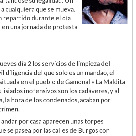
 saltándose su legalidad. Un
 a cualquiera que se mueva.
 repartido durante el dí­a
s en una jornada de protesta
eves dí­a 2 los servicios de limpieza del
l diligencia del que solo es un mandao, el
a situada en el pueblo de Gamonal » La Maldita
 lisiados inofensivos son los cadáveres, y al
a, la hora de los condenados, acaban por
crimen.
 andar por casa aparecen unas torpes
ue se pasea por las calles de Burgos con