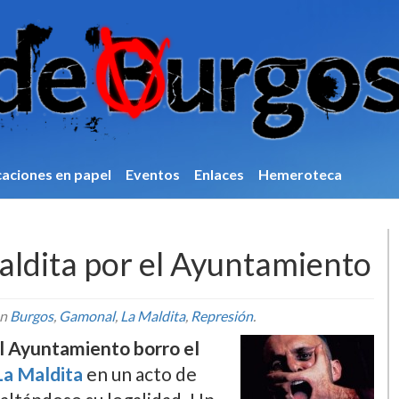
caciones en papel
Eventos
Enlaces
Hemeroteca
ldita por el Ayuntamiento
en
Burgos
,
Gamonal
,
La Maldita
,
Represión
.
el Ayuntamiento borro el
La Maldita
en un acto de