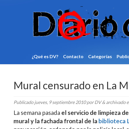
¿Qué es DV?
Contacto
Categorí­as
Publi
Mural censurado en La Ma
Publicado
jueves, 9 septiembre 2010
por DV
&
archivado 
La semana pasada
el servicio de limpieza d
mural y la fachada frontal de la
biblioteca 