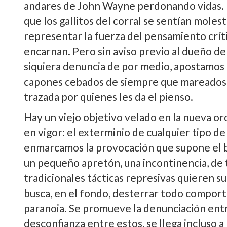
andares de John Wayne perdonando vidas. U
que los gallitos del corral se sentí­an mole
representar la fuerza del pensamiento crí­t
encarnan. Pero sin aviso previo al dueño del l
siquiera denuncia de por medio, apostamos a
capones cebados de siempre que mareados si
trazada por quienes les da el pienso.
Hay un viejo objetivo velado en la nueva o
en vigor: el exterminio de cualquier tipo de
enmarcamos la provocación que supone el b
un pequeño apretón, una incontinencia, de t
tradicionales tácticas represivas quieren su
busca, en el fondo, desterrar todo comport
paranoia. Se promueve la denunciación ent
desconfianza entre estos, se llega incluso a