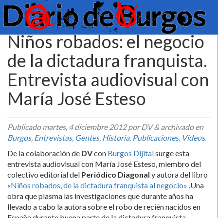
Niños robados: el negocio
de la dictadura franquista.
Entrevista audiovisual con
Marí­a José Esteso
Publicado
martes, 4 diciembre 2012
por DV
&
archivado en
Burgos
,
Entrevistas
,
Gentes
,
Historia
,
Publicaciones
,
Videos
.
De la colaboración de
DV
con
Burgos Dijital
surge esta
entrevista audiovisual con Marí­a José Esteso, miembro del
colectivo editorial del
Periódico Diagonal
y autora del libro
«Niños robados, de la dictadura franquista al negocio»
.Una
obra que plasma las investigaciones que durante años ha
llevado a cabo la autora sobre el robo de recién nacidos en
España durante buena parte de la dictadura franquista.