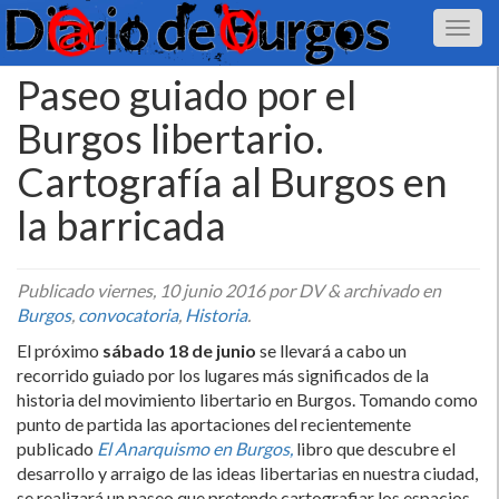
Paseo guiado por el
Burgos libertario.
Cartografí­a al Burgos en
la barricada
Publicado
viernes, 10 junio 2016
por DV
&
archivado en
Burgos
,
convocatoria
,
Historia
.
El próximo
sábado 18 de junio
se llevará a cabo un
recorrido guiado por los lugares más significados de la
historia del movimiento libertario en Burgos. Tomando como
punto de partida las aportaciones del recientemente
publicado
El Anarquismo en Burgos,
libro que descubre el
desarrollo y arraigo de las ideas libertarias en nuestra ciudad,
se realizará un paseo que pretende cartografiar los espacios