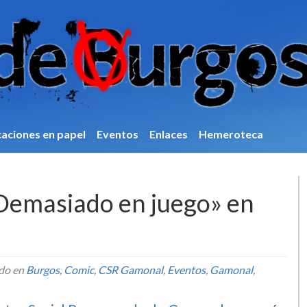
caciones en papel
Eventos
Enlaces
Hemeroteca
«Demasiado en juego» en
do en
Burgos
,
Comic
,
CSR Gamonal
,
Eventos
,
Gamonal
,