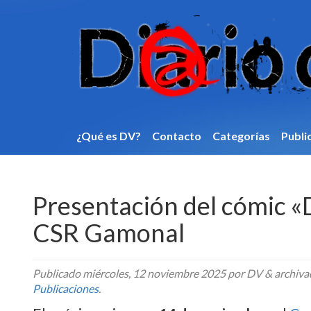
¿Qué es DV?
Contacto
Categorí­as
Publi
Presentación del cómic 
CSR Gamonal
Publicado
miércoles, 12 noviembre 2025
por DV
&
archiva
Publicaciones
.