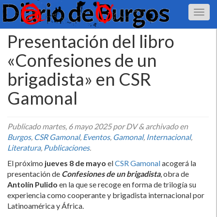
Presentación del libro
«Confesiones de un
brigadista» en CSR
Gamonal
Publicado
martes, 6 mayo 2025
por DV
&
archivado en
Burgos
,
CSR Gamonal
,
Eventos
,
Gamonal
,
Internacional
,
Literatura
,
Publicaciones
.
El próximo
jueves 8 de mayo
el
CSR Gamonal
acogerá la
presentación de
Confesiones de un brigadista
, obra de
Antolín Pulido
en la que se recoge en forma de trilogía su
experiencia como cooperante y brigadista internacional por
Latinoamérica y África.