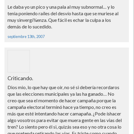
Le daba yo un pico y una pala al muy subnormal… y lo
tenia poniendo raí­les del desví­o hasta que se muriese al
muy sinvergí¼enza. Que fácil es echar la culpa a los
demás de lo sucedido.
septiembre 13th, 2007
Criticando.
Dios mio, lo que hay que oir, no sé si deberí­a recordaros
que las elecciones municipales ya las ha ganado… No
creo que sea el momento de hacer campaña porque la
campaña electoral terminó hace ya tiempo, no creo es
más que esté intentando hacer camapaña. ¿Pode í­shacer
algo vosotros para evitar que muera gente en las vias del
tren? Lo siento pero él si, quizás sea eso y no otra cosa lo
que pretenda retirando las vias. Es triste como cuando