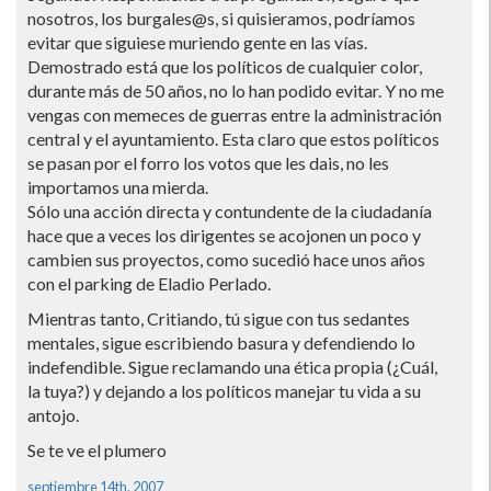
nosotros, los burgales@s, si quisieramos, podrí­amos
evitar que siguiese muriendo gente en las ví­as.
Demostrado está que los polí­ticos de cualquier color,
durante más de 50 años, no lo han podido evitar. Y no me
vengas con memeces de guerras entre la administración
central y el ayuntamiento. Esta claro que estos polí­ticos
se pasan por el forro los votos que les dais, no les
importamos una mierda.
Sólo una acción directa y contundente de la ciudadaní­a
hace que a veces los dirigentes se acojonen un poco y
cambien sus proyectos, como sucedió hace unos años
con el parking de Eladio Perlado.
Mientras tanto, Critiando, tú sigue con tus sedantes
mentales, sigue escribiendo basura y defendiendo lo
indefendible. Sigue reclamando una ética propia (¿Cuál,
la tuya?) y dejando a los polí­ticos manejar tu vida a su
antojo.
Se te ve el plumero
septiembre 14th, 2007