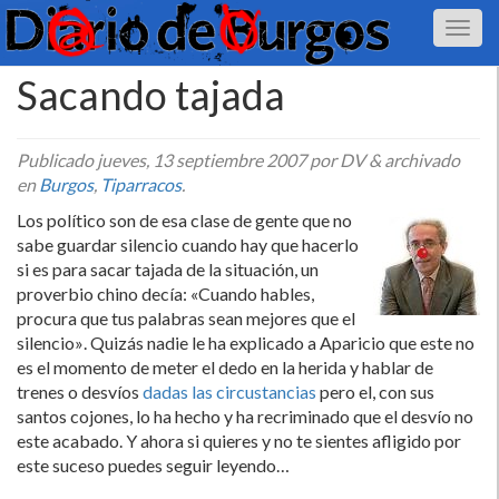
Sacando tajada
Publicado
jueves, 13 septiembre 2007
por DV
&
archivado
en
Burgos
,
Tiparracos
.
Los polí­tico son de esa clase de gente que no
sabe guardar silencio cuando hay que hacerlo
si es para sacar tajada de la situación, un
proverbio chino decí­a: «Cuando hables,
procura que tus palabras sean mejores que el
silencio». Quizás nadie le ha explicado a Aparicio que este no
es el momento de meter el dedo en la herida y hablar de
trenes o desví­os
dadas las circustancias
pero el, con sus
santos cojones, lo ha hecho y ha recriminado que el desví­o no
este acabado. Y ahora si quieres y no te sientes afligido por
este suceso puedes seguir leyendo…