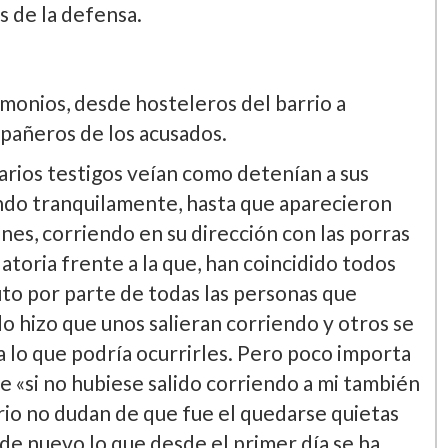
s de la defensa.
imonios, desde hosteleros del barrio a
pañeros de los acusados.
rios testigos veí­an como detení­an a sus
ando tranquilamente, hasta que aparecieron
ones, corriendo en su dirección con las porras
toria frente a la que, han coincidido todos
luto por parte de todas las personas que
o hizo que unos salieran corriendo y otros se
 lo que podrí­a ocurrirles. Pero poco importa
ue «si no hubiese salido corriendo a mi también
ario no dudan de que fue el quedarse quietas
de nuevo lo que desde el primer dí­a se ha