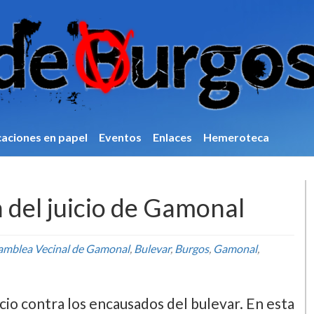
caciones en papel
Eventos
Enlaces
Hemeroteca
n del juicio de Gamonal
amblea Vecinal de Gamonal
,
Bulevar
,
Burgos
,
Gamonal
,
icio contra los encausados del bulevar. En esta