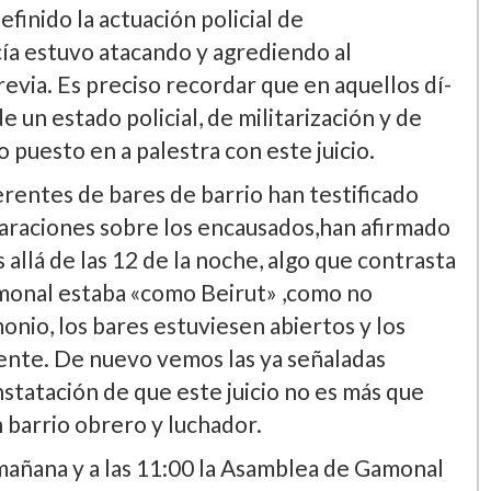
finido la actuación policial de
í­a estuvo atacando y agrediendo al
revia. Es preciso recordar que en aquellos dí­
 un estado policial, de militarización y de
 puesto en a palestra con este juicio.
rentes de bares de barrio han testificado
laraciones sobre los encausados,han afirmado
allá de las 12 de la noche, algo que contrasta
Gamonal estaba «como Beirut» ,como no
monio, los bares estuviesen abiertos y los
ente. De nuevo vemos las ya señaladas
onstatación de que este juicio no es más que
n barrio obrero y luchador.
a mañana y a las 11:00 la Asamblea de Gamonal