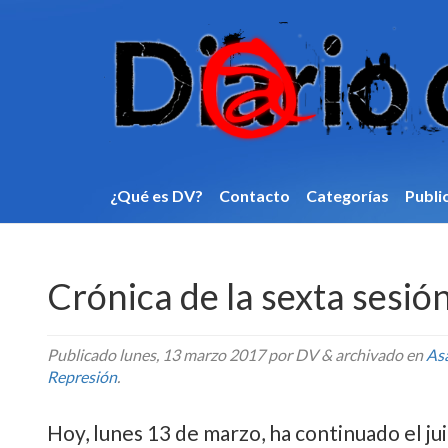
¿Qué es DV?
Contacto
Categorí­as
Publi
Crónica de la sexta sesió
Publicado
lunes, 13 marzo 2017
por DV
&
archivado en
As
Represión
.
Hoy, lunes 13 de marzo, ha continuado el ju