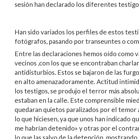
sesión han declarado los diferentes testigo
Han sido variados los perfiles de estos test
fotógrafos, pasando por transeuntes o com
Entre las declaraciones hemos oí­do como va
vecinos ,con los que se encontraban charl
antidisturbios. Estos se bajaron de las furg
en alto amenazadoramente. Actitud intimida
los testigos, se produjo el terror más abso
estaban en la calle. Este comprensible mied
quedaran quietos paralizados por el temor a
lo que hiciesen, ya que unos han indicado q
me habrí­an detenido» y otras por el contr
lo que las salvo de la detención, mostrando 