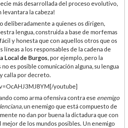
pecie más desarrollada del proceso evolutivo,
in levantara la cabeza!
o deliberadamente a quienes os dirigen,
uestra lengua, construida a base de morfemas
ácil y honesta que con aquellos otros que os
as lí­neas a los responsables de la cadena de
­a Local de Burgos
, por ejemplo, pero la
no es posible comunicación alguna, su lengua
y calla por decreto.
h?v=OcAHJ3MJ8YM[/youtube]
usando como arma ofensiva contra ese
enemigo
lenciana
, un enemigo que está compuesto de
emente no dan por buena la dictadura que con
l mejor de los mundos posibles. Un enemigo