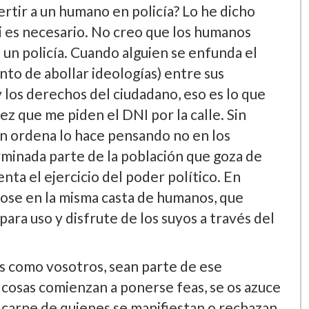
ertir a un humano en policí­a? Lo he dicho
si es necesario. No creo que los humanos
un policí­a. Cuando alguien se enfunda el
nto de abollar ideologí­as) entre sus
 los derechos del ciudadano, eso es lo que
z que me piden el DNI por la calle. Sin
n ordena lo hace pensando no en los
rminada parte de la población que goza de
ta el ejercicio del poder polí­tico. En
ose en la misma casta de humanos, que
ara uso y disfrute de los suyos a través del
s como vosotros, sean parte de ese
 cosas comienzan a ponerse feas, se os azuce
a carne de quienes se manifiestan o rechazan