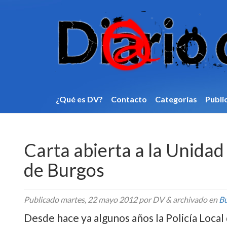
¿Qué es DV?
Contacto
Categorí­as
Publi
Carta abierta a la Unidad 
de Burgos
Publicado
martes, 22 mayo 2012
por DV
&
archivado en
B
Desde hace ya algunos años la Policí­a Loca