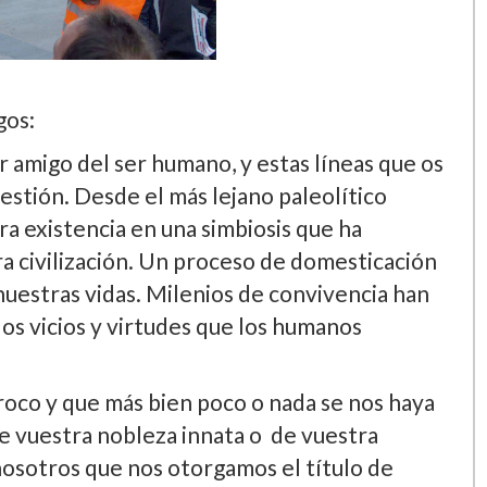
gos:
 amigo del ser humano, y estas lí­neas que os
estión. Desde el más lejano paleolí­tico
 existencia en una simbiosis que ha
a civilización. Un proceso de domesticación
uestras vidas. Milenios de convivencia han
os vicios y virtudes que los humanos
roco y que más bien poco o nada se nos haya
de vuestra nobleza innata o de vuestra
a nosotros que nos otorgamos el tí­tulo de