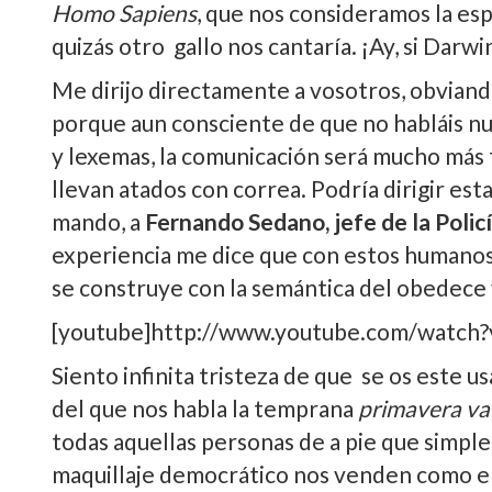
Homo Sapiens
, que nos consideramos la es
quizás otro gallo nos cantarí­a. ¡Ay, si Darw
Me dirijo directamente a vosotros, obviand
porque aun consciente de que no habláis n
y lexemas, la comunicación será mucho más f
llevan atados con correa. Podrí­a dirigir est
mando, a
Fernando Sedano, jefe de la Policí
experiencia me dice que con estos humanos 
se construye con la semántica del obedece 
[youtube]http://www.youtube.com/watc
Siento infinita tristeza de que se os este 
del que nos habla la temprana
primavera va
todas aquellas personas de a pie que simpl
maquillaje democrático nos venden como e