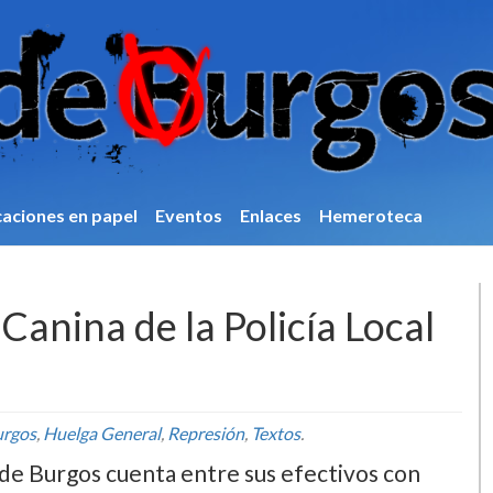
caciones en papel
Eventos
Enlaces
Hemeroteca
Canina de la Policí­a Local
urgos
,
Huelga General
,
Represión
,
Textos
.
l de Burgos cuenta entre sus efectivos con