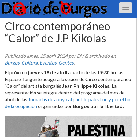
Circo contemporáneo
“Calor” de J.P Kikolas
Publicado
lunes, 15 abril 2024
por DV
&
archivado en
Burgos
,
Cultura
,
Eventos
,
Gentes
.
El próximo
jueves 18 de abril
a partir de las
19:30 horas
Espacio Tangente acogerá la sesión de Circo contemporáneo
“Calor” del artista burgalés
Jean Philippe Kikolas.
La
representación se integra dentro del programa del mes de
abril de las
Jornadas de apoyo al pueblo palestino y por el fin
de la ocupación
organizadas por
Burgos por la libertad.