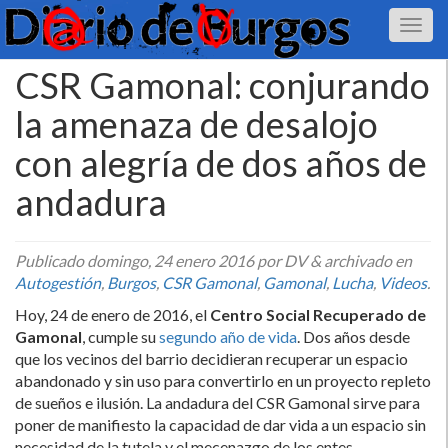
CSR Gamonal: conjurando
la amenaza de desalojo
con alegrí­a de dos años de
andadura
Publicado
domingo, 24 enero 2016
por DV
&
archivado en
Autogestión
,
Burgos
,
CSR Gamonal
,
Gamonal
,
Lucha
,
Videos
.
Hoy, 24 de enero de 2016, el
Centro Social Recuperado de
Gamonal
, cumple su
segundo año de vida
. Dos años desde
que los vecinos del barrio decidieran recuperar un espacio
abandonado y sin uso para convertirlo en un proyecto repleto
de sueños e ilusión. La andadura del CSR Gamonal sirve para
poner de manifiesto la capacidad de dar vida a un espacio sin
necesidad de la tutela y el mecenazgo de los entes